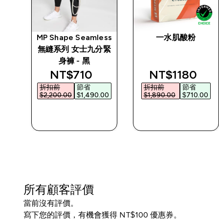
 女
MP Shape Seamless
一水肌酸粉
無縫系列 女士九分緊
身褲 - 黑
discounted price
discounted p
NT$710‎
NT$1180‎
折扣前
節省
折扣前
節省
$2,200.00‎
$1,490.00‎
$1,890.00‎
$710.00‎
快速查看
快速查看
所有顧客評價
當前沒有評價。
寫下您的評價，有機會獲得 NT$100 優惠券。