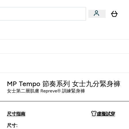
量飲
Vegan 系列
u
bmenu
Enter 健康零食 & 能量飲 submenu
Enter Vegan 系列 submenu
⌄
⌄
方 APP 獲得獨家優惠
MP Tempo 節奏系列 女士九分緊身褲
女士第二層肌膚 Repreve® 訓練緊身褲
尺寸指南
虛擬試穿
尺寸: