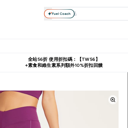
Fuel Coach
系列
營養補充品
運動服裝 & 配件
保健食品
健康零食 & 能
落格 submenu
Enter 高蛋白系列 submenu
Enter 營養補充品 submenu
Enter 運動服裝 & 配件 submen
Enter 保健食品 su
⌄
⌄
⌄
⌄
證
購物滿 $2,500 即免運費
推薦好友賺取 $650 元購物金
下載官
全站56折 使用折扣碼：【TW56】
+素食和維生素系列額外10%折扣回饋