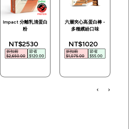
Impact 分離乳清蛋白
六層夾心高蛋白棒 -
透
粉
多種繽紛口味
rice
discounted price
discounted price
NT$2530‎
NT$1020‎
折扣前
節省
折扣前
節省
$2,650.00‎
$120.00‎
$1,075.00‎
$55.00‎
$
快速查看
快速查看