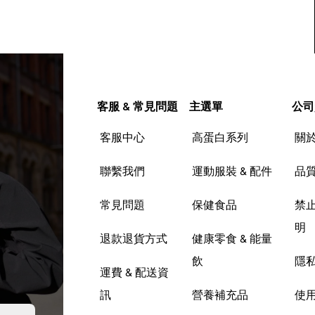
客服 & 常見問題
主選單
公司
客服中心
高蛋白系列
關
聯繫我們
運動服裝 & 配件
品
常見問題
保健食品
禁
明
退款退貨方式
健康零食 & 能量
飲
隱
運費 & 配送資
訊
營養補充品
使