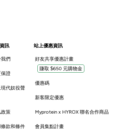
資訊
站上優惠資訊
於我們
好友共享優惠計畫
賺取 $650 元購物金
質保證
優惠碼
止現代奴役聲
新客限定優惠
私政策
Myprotein x HYROX 聯名合作商品
用條款和條件
會員集點計畫