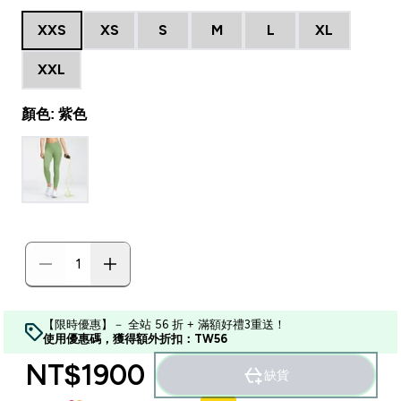
XXS
XS
S
M
L
XL
XXL
顏色: 紫色
【限時優惠】－ 全站 56 折 + 滿額好禮3重送！
使用優惠碼，獲得額外折扣：TW56
NT$1900‎
缺貨