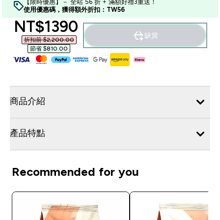
【限時優惠】－ 全站 56 折 + 滿額好禮3重送！
使用優惠碼，獲得額外折扣：TW56
discounted price
NT$1390‎
缺貨
折扣前 $2,200.00‎
節省 $810.00‎
商品介紹
產品特點
Recommended for you