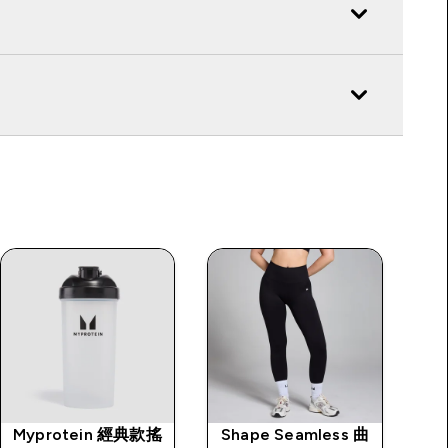
Myprotein 經典款搖
Shape Seamless 曲