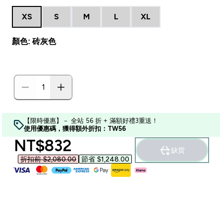
XS
S
M
L
XL
顏色: 砖灰色
【限時優惠】－ 全站 56 折 + 滿額好禮3重送！
使用優惠碼，獲得額外折扣：TW56
discounted price
NT$832‎
缺貨
折扣前 $2,080.00‎
節省 $1,248.00‎