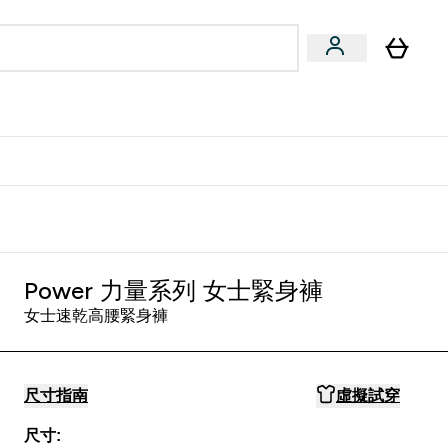
量飲
Vegan 系列
u
bmenu
Enter 健康零食 & 能量飲 submenu
Enter Vegan 系列 submenu
⌄
⌄
方 APP 獲得獨家優惠
Power 力量系列 女士緊身褲
女士速乾高腰緊身褲
尺寸指南
虛擬試穿
尺寸: