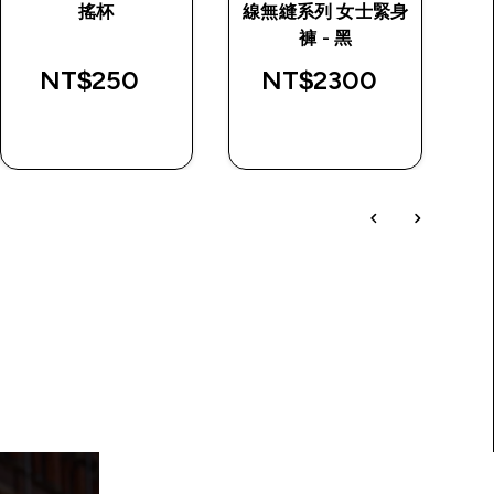
搖杯
線無縫系列 女士緊身
rice
褲 - 黑
NT$250‎
NT$2300‎
快速查看
快速查看