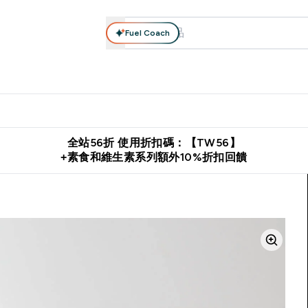
Fuel Coach
系列
營養補充品
運動服裝 & 配件
保健食品
健康零食 & 能
落格 submenu
Enter 高蛋白系列 submenu
Enter 營養補充品 submenu
Enter 運動服裝 & 配件 submen
Enter 保健食品 su
⌄
⌄
⌄
⌄
證
購物滿 $2,500 即免運費
推薦好友賺取 $650 元購物金
下載官
全站56折 使用折扣碼：【TW56】
+素食和維生素系列額外10%折扣回饋