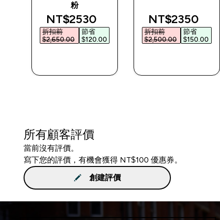
粉
d price
discounted price
discounted p
NT$2530‎
NT$2350‎
折扣前
節省
折扣前
節省
0‎
$2,650.00‎
$120.00‎
$2,500.00‎
$150.00‎
快速查看
快速查看
所有顧客評價
當前沒有評價。
寫下您的評價，有機會獲得 NT$100 優惠券。
創建評價