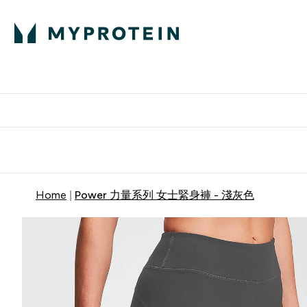
部落格
高蛋白
Enter 部
⌄
英國製造 品質保
Home
Power 力量系列 女士緊身褲 - 淺灰色