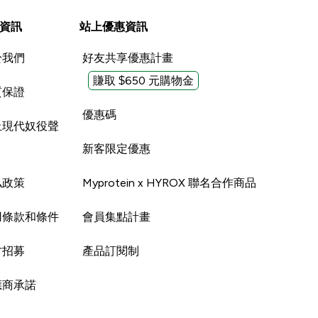
資訊
站上優惠資訊
於我們
好友共享優惠計畫
賺取 $650 元購物金
質保證
優惠碼
止現代奴役聲
新客限定優惠
私政策
Myprotein x HYROX 聯名合作商品
用條款和條件
會員集點計畫
才招募
產品訂閱制
應商承諾