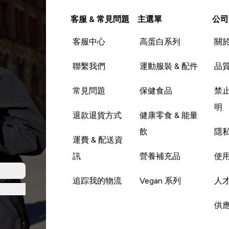
客服 & 常見問題
主選單
公司
客服中心
高蛋白系列
關
聯繫我們
運動服裝 & 配件
品
常見問題
保健食品
禁
明
退款退貨方式
健康零食 & 能量
飲
隱
運費 & 配送資
訊
營養補充品
使
追踪我的物流
Vegan 系列
人
供