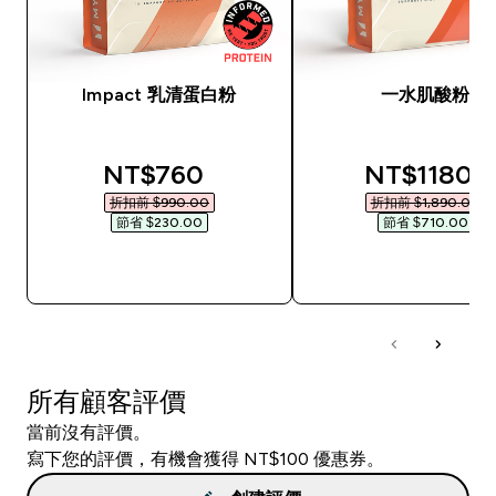
Impact 乳清蛋白粉
一水肌酸粉
discounted price
discounted
NT$760‎
NT$1180‎
折扣前 $990.00‎
折扣前 $1,890.00‎
節省 $230.00‎
節省 $710.00‎
快速查看
快速查看
所有顧客評價
當前沒有評價。
寫下您的評價，有機會獲得 NT$100 優惠券。