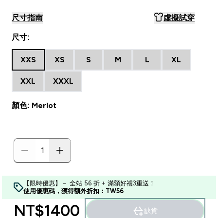
尺寸指南
虛擬試穿
尺寸:
XXS
XS
S
M
L
XL
XXL
XXXL
顏色: Merlot
【限時優惠】－ 全站 56 折 + 滿額好禮3重送！
使用優惠碼，獲得額外折扣：TW56
NT$1400‎
缺貨