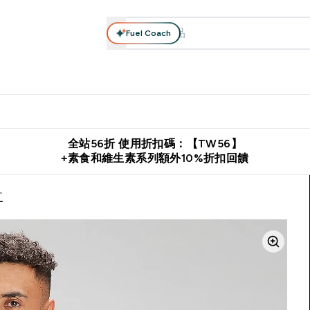
Fuel Coach
系列
營養補充品
運動服裝 & 配件
保健食品
健康零食 & 能
落格 submenu
Enter 高蛋白系列 submenu
Enter 營養補充品 submenu
Enter 運動服裝 & 配件 submen
Enter 保健食品 su
⌄
⌄
⌄
⌄
證
購物滿 $2,500 即免運費
推薦好友賺取 $650 元購物金
下載官
全站56折 使用折扣碼：【TW56】
+素食和維生素系列額外10%折扣回饋
紅