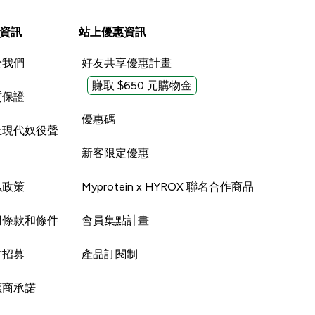
資訊
站上優惠資訊
於我們
好友共享優惠計畫
賺取 $650 元購物金
質保證
優惠碼
止現代奴役聲
新客限定優惠
私政策
Myprotein x HYROX 聯名合作商品
用條款和條件
會員集點計畫
才招募
產品訂閱制
應商承諾