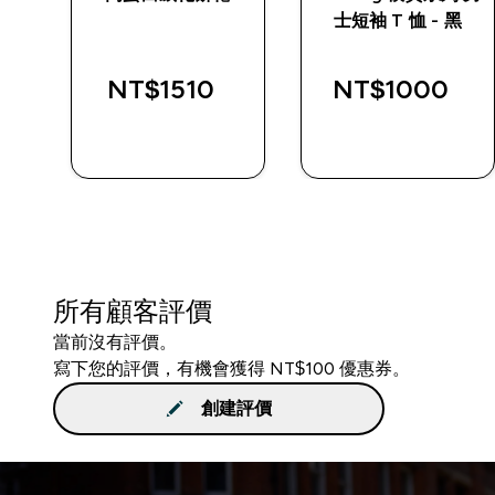
黑
士短袖 T 恤 - 黑
NT$1510‎
NT$1000‎
快速查看
快速查看
所有顧客評價
當前沒有評價。
寫下您的評價，有機會獲得 NT$100 優惠券。
創建評價