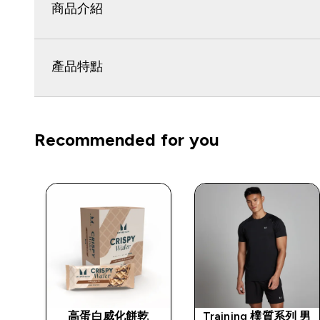
商品介紹
產品特點
Recommended for you
塑膠
高蛋白威化餅乾
Training 樸質系列 男