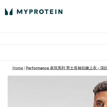
部落格
高蛋白
Enter 部
⌄
英國製造 品質保
Home
Performance 表現系列 男士長袖拉鍊上衣 - 深