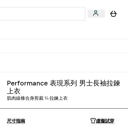
量飲
Vegan 系列
u
bmenu
Enter 健康零食 & 能量飲 submenu
Enter Vegan 系列 submenu
⌄
⌄
方 APP 獲得獨家優惠
Performance 表現系列 男士長袖拉鍊
上衣
肌肉線條合身剪裁 ¼ 拉鍊上衣
尺寸指南
虛擬試穿