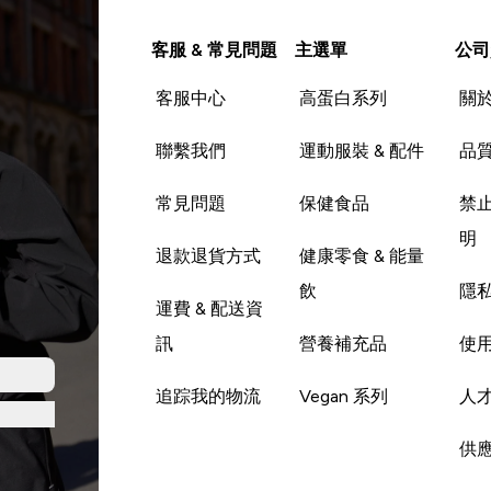
客服 & 常見問題
主選單
公司
客服中心
高蛋白系列
關
聯繫我們
運動服裝 & 配件
品
常見問題
保健食品
禁
明
退款退貨方式
健康零食 & 能量
飲
隱
運費 & 配送資
訊
營養補充品
使
追踪我的物流
Vegan 系列
人
供