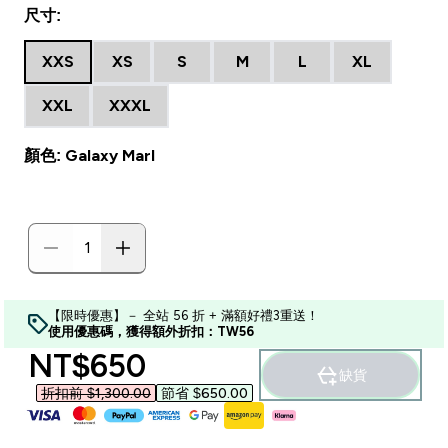
尺寸:
XXS
XS
S
M
L
XL
XXL
XXXL
顏色: Galaxy Marl
【限時優惠】－ 全站 56 折 + 滿額好禮3重送！
使用優惠碼，獲得額外折扣：TW56
discounted price
NT$650‎
缺貨
折扣前 $1,300.00‎
節省 $650.00‎