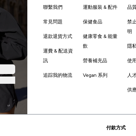
聯繫我們
運動服裝 & 配件
品
常見問題
保健食品
禁
明
退款退貨方式
健康零食 & 能量
飲
隱
運費 & 配送資
訊
營養補充品
使
追踪我的物流
Vegan 系列
人
供
付款方式