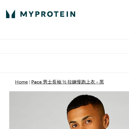
部落格
高蛋白
Enter 部
⌄
英國製造 品質保
Home
Pace 男士長袖 ½ 拉鍊慢跑上衣 - 黑