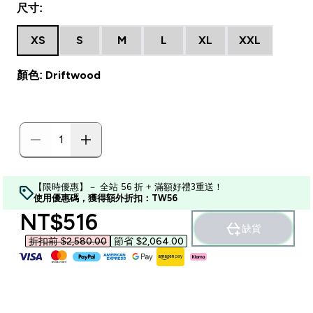
尺寸:
XS
S
M
L
XL
XXL
顏色: Driftwood
【限時優惠】－ 全站 56 折 + 滿額好禮3重送！
使用優惠碼，獲得額外折扣：TW56
discounted price
NT$516‎
缺貨
折扣前 $2,580.00‎
節省 $2,064.00‎