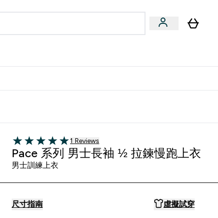
量飲
Vegan 系列
u
bmenu
Enter 健康零食 & 能量飲 submenu
Enter Vegan 系列 submenu
⌄
⌄
方 APP 獲得獨家優惠
1 customer reviews
1 Reviews
5 out of 5 stars
Pace 系列 男士長袖 ½ 拉鍊慢跑上衣
男士訓練上衣 ​
尺寸指南
虛擬試穿