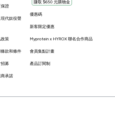
賺取 $650 元購物金
質保證
優惠碼
止現代奴役聲
新客限定優惠
私政策
Myprotein x HYROX 聯名合作商品
用條款和條件
會員集點計畫
才招募
產品訂閱制
應商承諾