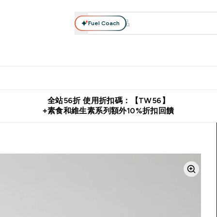
Fuel Coach
系列
營養補充品
運動服裝 & 配件
保健食品
健康零食 & 能
落格 submenu
Enter 高蛋白系列 submenu
Enter 營養補充品 submenu
Enter 運動服裝 & 配件 submen
Enter 保健食品 su
⌄
⌄
⌄
⌄
證
購物滿 $2,500 即免運費
推薦好友賺取 $650 元購物金
下載官
全站56折 使用折扣碼：【TW56】
+素食和維生素系列額外10%折扣回饋