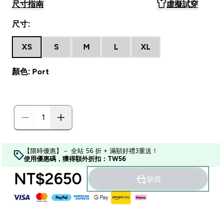
尺寸指南
虛擬試穿
尺寸:
XS
S
M
L
XL
顏色: Port
【限時優惠】－ 全站 56 折 + 滿額好禮3重送！
使用優惠碼，獲得額外折扣：TW56
NT$2650‎
缺貨