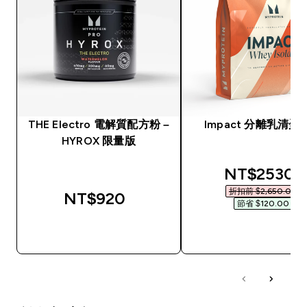
THE Electro 電解質配方粉 –
Impact 分離乳清蛋
HYROX 限量版
discounted
NT$2530‎
折扣前 $2,650.00‎
NT$920‎
節省 $120.00‎
快速查看
快速查看