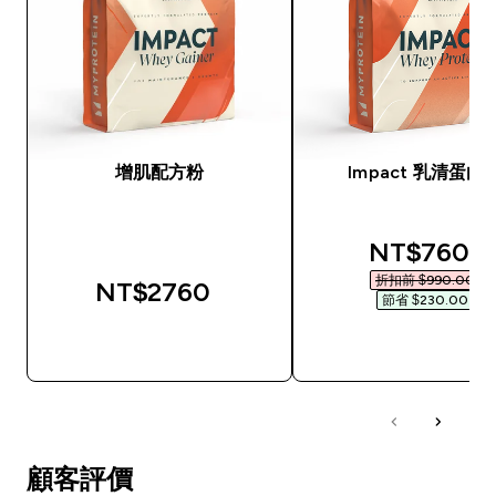
增肌配方粉
Impact 乳清蛋白
discounted
NT$760‎
折扣前 $990.00‎
NT$2760‎
節省 $230.00‎
快速查看
快速查看
顧客評價