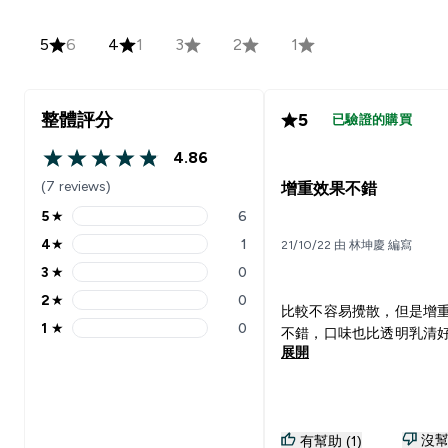
5
6
4
1
3
2
1
整體評分
5
已驗證的購買
4.86
4.86 out of 5 stars
(7 reviews)
增重效果不錯
5
★
6
5 stars rating 6 reviews
4
★
1
21/10/22 由 林坤慶 編寫
4 stars rating 1 reviews
3
★
0
3 stars rating 0 reviews
2
★
0
2 stars rating 0 reviews
比較不容易攪散，但是增
1
★
0
不錯，口味也比透明乳清
1 stars rating 0 reviews
展開
沒幫
有幫助 (1)