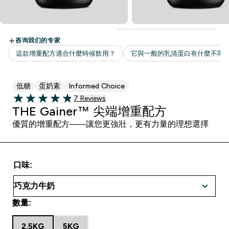
低糖
蛋奶素
Informed Choice
7 customer reviews
7 Reviews
4.86 out of 5 stars
THE Gainer™ 尖端增重配方
優質的增重配方——讓您更強壯，更有力量的理想選擇
口味:
數量:
2.5KG
5KG