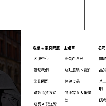
客服 & 常見問題
主選單
公司
客服中心
高蛋白系列
關
聯繫我們
運動服裝 & 配件
品
常見問題
保健食品
禁
明
退款退貨方式
健康零食 & 能量
飲
隱
運費 & 配送資