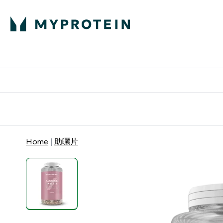
部落格
高蛋白
Enter 部
⌄
英國製造 品質保
Home
助曬片