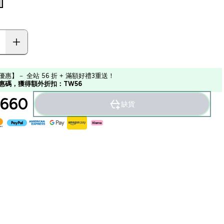
優惠】－ 全站 56 折 + 滿額好禮3重送！
惠碼，獲得額外折扣：TW56
660‎
缺貨