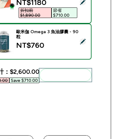
discounted price
NT$1180‎
此商品 - 一水肌酸粉 - 500g - 147份装 - 原味
折扣前
節省
$1,890.00‎
$710.00‎
歐米伽 Omega 3 魚油膠囊 - 90
粒
此商品 - 歐米伽 Omega 3 魚油膠囊 - 90粒
NT$760‎
計：
$2,600.00‎
一起加入購物車
.00‎
Save $710.00‎