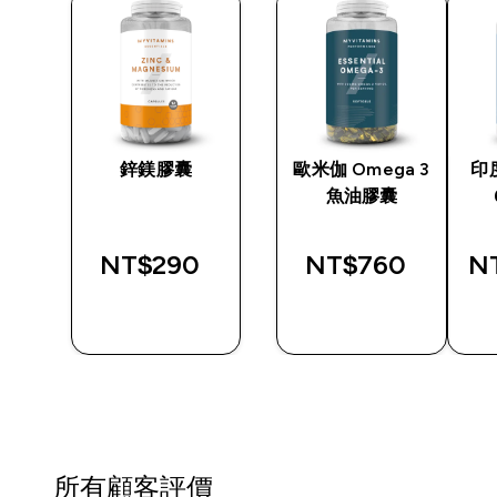
蛋白
鋅鎂膠囊
歐米伽 Omega 3
印
魚油膠囊
ed price
NT$290‎
NT$760‎
NT
00‎
快速查看
快速查看
所有顧客評價