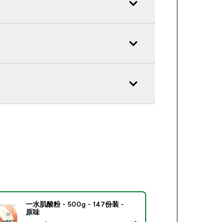
一水肌酸粉 - 500g - 147份装 -
原味