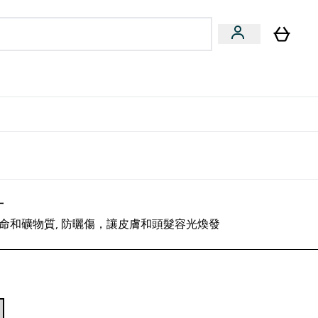
量飲
Vegan 系列
u
bmenu
Enter 健康零食 & 能量飲 submenu
Enter Vegan 系列 submenu
⌄
⌄
方 APP 獲得獨家優惠
片
命和礦物質, 防曬傷，讓皮膚和頭髮容光煥發