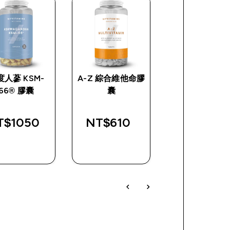
度人蔘 KSM-
A-Z 綜合維他命膠
椰子和膠原蛋
66® 膠囊
囊
囊
$1050‎
NT$610‎
NT$930‎
快速查看
快速查看
快速查看