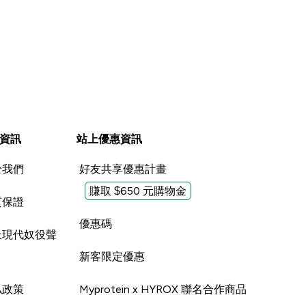
資訊
站上優惠資訊
於我們
好友共享優惠計畫
賺取 $650 元購物金
質保證
優惠碼
止現代奴役聲
新客限定優惠
私政策
Myprotein x HYROX 聯名合作商品