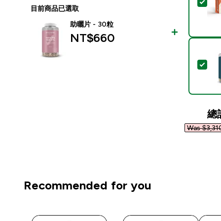
選取
目前商品已選取
助曬片 - 30粒
NT$660‎
選取
總
Was $3,310
Recommended for you