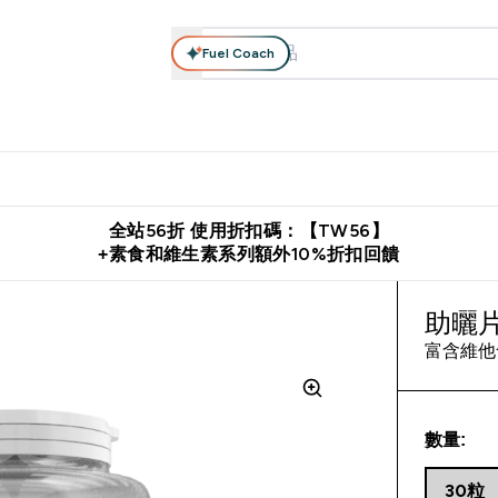
Fuel Coach
系列
營養補充品
運動服裝 & 配件
保健食品
健康零食 & 能
落格 submenu
Enter 高蛋白系列 submenu
Enter 營養補充品 submenu
Enter 運動服裝 & 配件 submen
Enter 保健食品 su
⌄
⌄
⌄
⌄
證
購物滿 $2,500 即免運費
推薦好友賺取 $650 元購物金
下載官
全站56折 使用折扣碼：【TW56】
+素食和維生素系列額外10%折扣回饋
助曬
富含維他
數量:
30粒