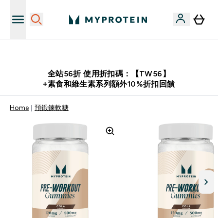
推薦好友賺取 $650 元購物金
全站56折 使用折扣碼：【TW56】
+素食和維生素系列額外10%折扣回饋
Home
預鍛鍊軟糖