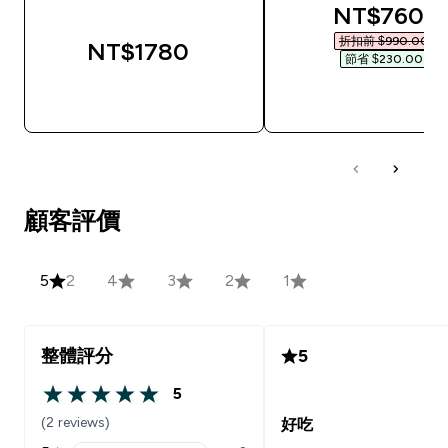
discounted
NT$760‎
折扣前 $990.00‎
NT$1780‎
節省 $230.00‎
快速查看
快速查看
顧客評價
5
2
4
3
2
1
整體評分
5
5
5 out of 5 stars
(2 reviews)
好吃