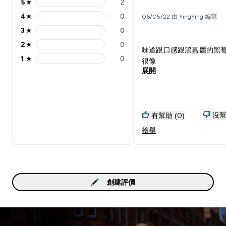
5
★
2
5 stars rating 2 reviews
4
★
0
06/05/22 由 YingYing 編寫
4 stars rating 0 reviews
3
★
0
3 stars rating 0 reviews
2
★
0
2 stars rating 0 reviews
味道跟口感跟黑嘉麗的黑
1
★
0
很像
1 stars rating 0 reviews
展開
沒幫
有幫助 (0)
檢舉
創建評價