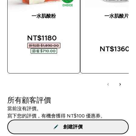
一水肌酸粉
一水肌酸片
discounted price
NT$1180‎
折扣前 $1,890.00‎
NT$1360‎
節省 $710.00‎
快速查看
快速查看
所有顧客評價
當前沒有評價。
寫下您的評價，有機會獲得 NT$100 優惠券。
創建評價