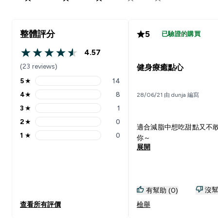
整體評分
5
已驗證的購買
4.57
4.57 out of 5 stars
(23 reviews)
健身療癒點心
5
★
14
5 stars rating 14 reviews
4
★
8
28/06/21 由 dunja 編寫
4 stars rating 8 reviews
3
★
1
3 stars rating 1 reviews
2
★
0
2 stars rating 0 reviews
適合減脂中想吃甜點又不
1
★
0
你～
1 stars rating 0 reviews
展開
沒幫
有幫助 (0)
查看所有評價
檢舉