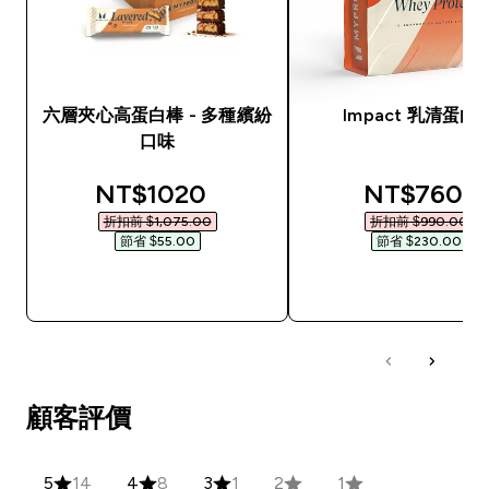
六層夾心高蛋白棒 - 多種繽紛
Impact 乳清蛋白
口味
discounted price
discounted
NT$1020‎
NT$760‎
折扣前 $1,075.00‎
折扣前 $990.00‎
節省 $55.00‎
節省 $230.00‎
快速查看
快速查看
顧客評價
5
14
4
8
3
1
2
1