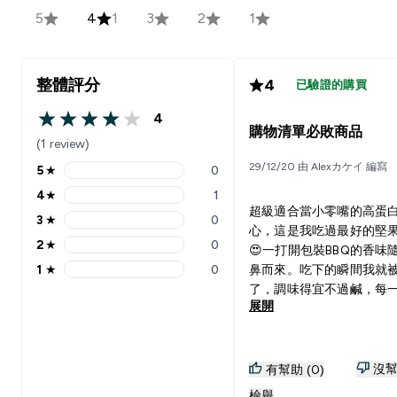
5
4
1
3
2
1
整體評分
4
已驗證的購買
4
4 out of 5 stars
購物清單必敗商品
(1 review)
29/12/20 由 Alexカケイ 編寫
5
★
0
5 stars rating 0 reviews
4
★
1
4 stars rating 1 reviews
超級適合當小零嘴的高蛋
3
★
0
3 stars rating 0 reviews
心，這是我吃過最好的堅
2
★
0
😍一打開包裝BBQ的香味
2 stars rating 0 reviews
1
★
0
鼻而來。吃下的瞬間我就
1 stars rating 0 reviews
了，調味得宜不過鹹，每
展開
是幸福的滋味！ 搭配購買: 水 無
糖茶飲
沒幫
有幫助 (0)
檢舉