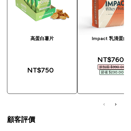
高蛋白薯片
Impact 乳清蛋白
discounted
NT$760‎
折扣前 $990.00‎
NT$750‎
節省 $230.00‎
快速查看
快速查看
顧客評價