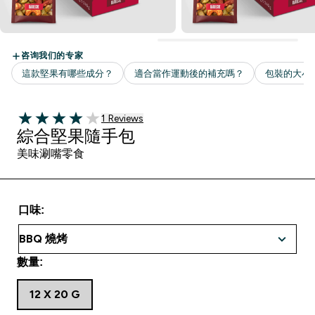
1 customer reviews
1 Reviews
4 out of 5 stars
綜合堅果隨手包
美味涮嘴零食
口味:
數量:
12 X 20 G