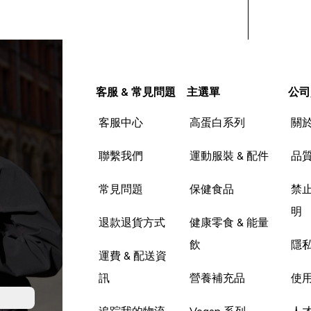
客服 & 常見問題
主選單
公司
客服中心
高蛋白系列
關
聯繫我們
運動服裝 & 配件
品
常見問題
保健食品
禁
明
退款退貨方式
健康零食 & 能量
飲
隱
運費 & 配送資
訊
營養補充品
使