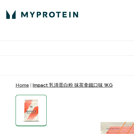
部落格
高蛋白
Enter 部
⌄
英國製造 品質保
Home
Impact 乳清蛋白粉 抹茶拿鐵口味 1KG