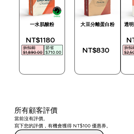
乳清
一水肌酸粉
大豆分離蛋白粉
透明
ed price
discounted price
di
‎
NT$1180‎
NT
折扣前
節省
折扣
NT$830‎
00‎
$1,890.00‎
$710.00‎
$2,5
快速查看
快速查看
所有顧客評價
當前沒有評價。
寫下您的評價，有機會獲得 NT$100 優惠券。