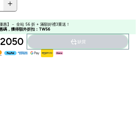
優惠】－ 全站 56 折 + 滿額好禮3重送！
惠碼，獲得額外折扣：TW56
2050‎
缺貨