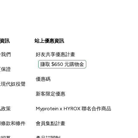
資訊
站上優惠資訊
於我們
好友共享優惠計畫
賺取 $650 元購物金
質保證
優惠碼
止現代奴役聲
新客限定優惠
私政策
Myprotein x HYROX 聯名合作商品
用條款和條件
會員集點計畫