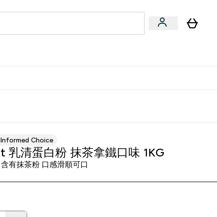
量飲
Vegan 系列
u
bmenu
Enter 健康零食 & 能量飲 submenu
Enter Vegan 系列 submenu
⌄
⌄
方 APP 獲得獨家優惠
Informed Choice
act 乳清蛋白粉 抹茶拿鐵口味 1KG
 含有抹茶粉 口感滑順可口