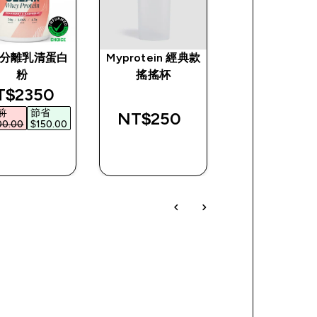
分離乳清蛋白
Myprotein 經典款
Impact EAA 
粉
搖搖杯
胺基酸
scounted price
discounte
$2350‎
NT$1890‎
前
節省
折扣前
節省
NT$250‎
00.00‎
$150.00‎
$3,000.00‎
$1,110
快速查看
快速查看
快速查看