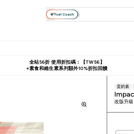
Fuel Coach
系列
營養補充品
運動服裝 & 配件
保健食品
健康零食 & 能
落格 submenu
Enter 高蛋白系列 submenu
Enter 營養補充品 submenu
Enter 運動服裝 & 配件 submen
Enter 保健食品 su
⌄
⌄
⌄
⌄
證
購物滿 $2,500 即免運費
推薦好友賺取 $650 元購物金
下載官
全站56折 使用折扣碼：【TW56】
+素食和維生素系列額外10%折扣回饋
蛋奶素
Imp
改版升級