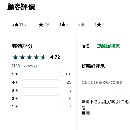
顧客評價
5
116
4
29
3
2
2
1
2
整體評分
5
已驗證的購買
4.72
4.72 out of 5 stars
(149 reviews)
好喝好沖泡
5
★
116
5 stars rating 116 reviews
4
★
29
03/02/26 由 GRACE 編寫
4 stars rating 29 reviews
3
★
2
3 stars rating 2 reviews
2
★
0
2 stars rating 0 reviews
味道不會太甜,好喝,好沖泡
1
★
2
便
1 stars rating 2 reviews
展開