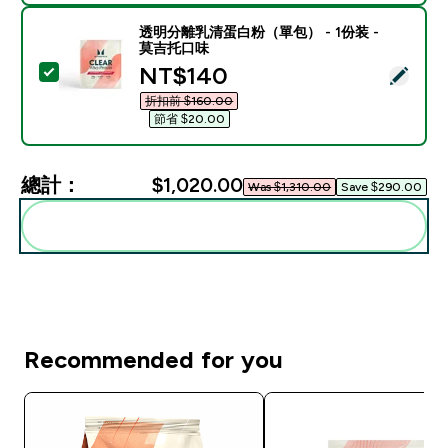
透明分離乳清蛋白粉（單包） - 1份装 -
莫吉托口味
discounted price
NT$140‎
選取此商品 - 透明分離乳清蛋白粉（單包） - 1份装 - 
折扣前 $160.00‎
節省 $20.00‎
總計：
$1,020.00‎
Was $1,310.00‎
Save $290.00‎
一起加入購物車
Recommended for you