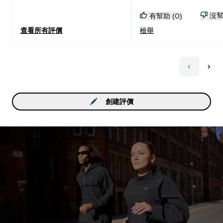
沒幫
有幫助 (0)
查看所有評價
檢舉
創建評價