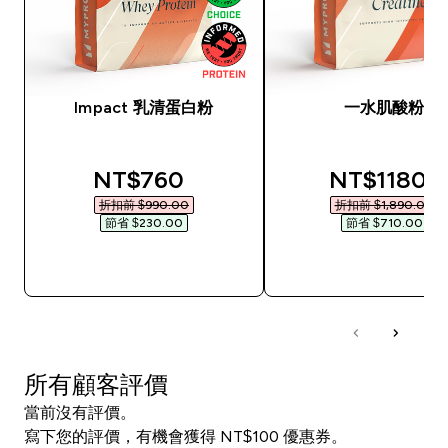
Impact 乳清蛋白粉
一水肌酸粉
discounted price
discounted
NT$760‎
NT$1180‎
折扣前 $990.00‎
折扣前 $1,890.00‎
節省 $230.00‎
節省 $710.00‎
快速查看
快速查看
所有顧客評價
當前沒有評價。
寫下您的評價，有機會獲得 NT$100 優惠券。