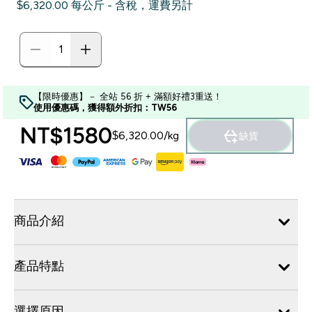
$6,320.00‎ 每公斤 - 含稅，運費另計
【限時優惠】－ 全站 56 折 + 滿額好禮3重送！
使用優惠碼，獲得額外折扣：TW56
NT$1580‎
$6,320.00‎/kg
缺貨
商品介紹
產品特點
選擇原因