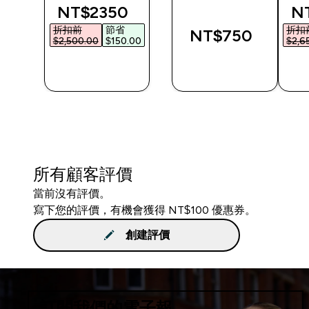
ed price
discounted price
di
NT$2350‎
NT
折扣前
節省
折扣
NT$750‎
00‎
$2,500.00‎
$150.00‎
$2,6
快速查看
快速查看
所有顧客評價
當前沒有評價。
寫下您的評價，有機會獲得 NT$100 優惠券。
創建評價
訂閱我們的電子報