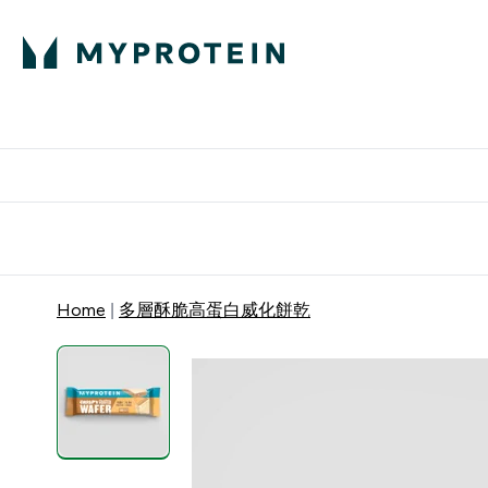
部落格
高蛋白
Enter 部
⌄
英國製造 品質保
Home
多層酥脆高蛋白威化餅乾