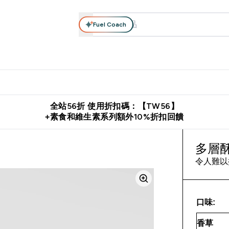
Fuel Coach
系列
營養補充品
運動服裝 & 配件
保健食品
健康零食 & 能
落格 submenu
Enter 高蛋白系列 submenu
Enter 營養補充品 submenu
Enter 運動服裝 & 配件 submen
Enter 保健食品 su
⌄
⌄
⌄
⌄
證
購物滿 $2,500 即免運費
推薦好友賺取 $650 元購物金
下載官
全站56折 使用折扣碼：【TW56】
+素食和維生素系列額外10%折扣回饋
多層
令人難以
口味: