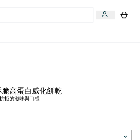
量飲
Vegan 系列
u
bmenu
Enter 健康零食 & 能量飲 submenu
Enter Vegan 系列 submenu
⌄
⌄
方 APP 獲得獨家優惠
酥脆高蛋白威化餅乾
抗拒的滋味與口感