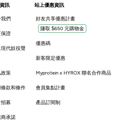
資訊
站上優惠資訊
於我們
好友共享優惠計畫
賺取 $650 元購物金
質保證
優惠碼
止現代奴役聲
新客限定優惠
私政策
Myprotein x HYROX 聯名合作商品
用條款和條件
會員集點計畫
才招募
產品訂閱制
應商承諾