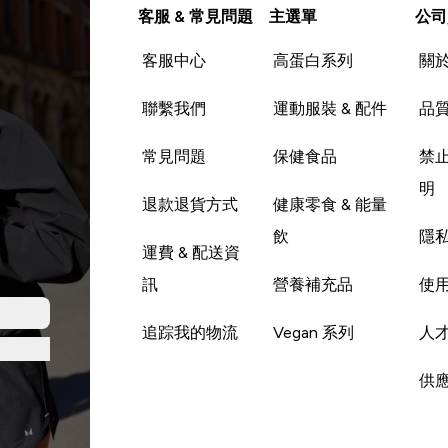
客服 & 常見問題
主選單
公司
客服中心
高蛋白系列
關
聯繫我們
運動服裝 & 配件
品
常見問題
保健食品
禁
明
退款退貨方式
健康零食 & 能量
飲
隱
運費 & 配送資
訊
營養補充品
使
追踪我的物流
Vegan 系列
人
供