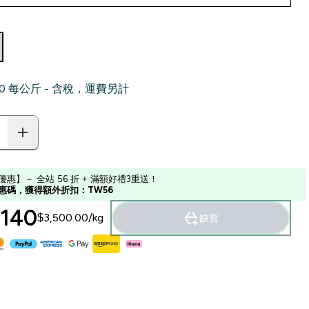
.00‎ 每公斤 - 含稅，運費另計
優惠】－ 全站 56 折 + 滿額好禮3重送！
惠碼，獲得額外折扣：TW56
140‎
$3,500.00‎/kg
缺貨