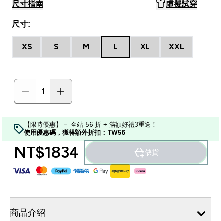
尺寸指南
虛擬試穿
尺寸:
XS
S
M
L
XL
XXL
【限時優惠】－ 全站 56 折 + 滿額好禮3重送！
使用優惠碼，獲得額外折扣：TW56
NT$1834‎
缺貨
商品介紹