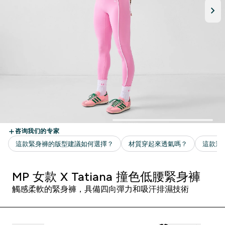
MP 女款 X Tatiana 撞色低腰緊身褲
觸感柔軟的緊身褲，具備四向彈力和吸汗排濕技術