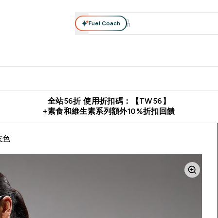
Fuel Coach
系列
營養補充品
運動服裝 & 配件
保健食品
健康零食 & 能
落格 submenu
Enter 高蛋白系列 submenu
Enter 營養補充品 submenu
Enter 運動服裝 & 配件 submen
Enter 保健食品 su
⌄
⌄
⌄
⌄
證
購物滿 $2,500 即免運費
推薦好友賺取 $650 元購物金
下載官
全站56折 使用折扣碼：【TW56】
+素食和維生素系列額外10%折扣回饋
霧灰色