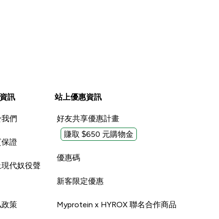
資訊
站上優惠資訊
於我們
好友共享優惠計畫
賺取 $650 元購物金
質保證
優惠碼
止現代奴役聲
新客限定優惠
私政策
Myprotein x HYROX 聯名合作商品