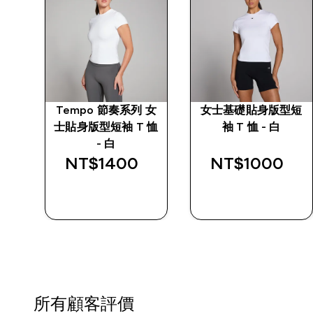
 女
Tempo 節奏系列 女
女士基礎貼身版型短
白
士貼身版型短袖 T 恤
袖 T 恤 - 白
- 白
NT$1400‎
NT$1000‎
快速查看
快速查看
所有顧客評價