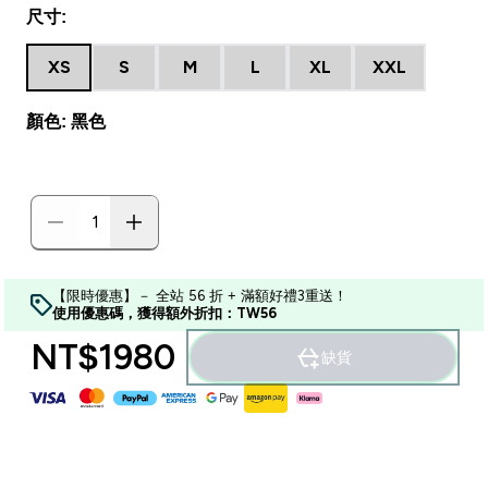
尺寸:
XS
S
M
L
XL
XXL
顏色: 黑色
【限時優惠】－ 全站 56 折 + 滿額好禮3重送！
使用優惠碼，獲得額外折扣：TW56
NT$1980‎
缺貨