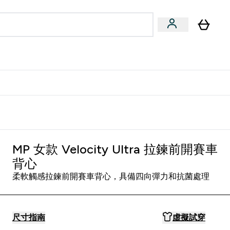
量飲
Vegan 系列
u
bmenu
Enter 健康零食 & 能量飲 submenu
Enter Vegan 系列 submenu
⌄
⌄
方 APP 獲得獨家優惠
MP 女款 Velocity Ultra 拉鍊前開賽車
背心
柔軟觸感拉鍊前開賽車背心，具備四向彈力和抗菌處理
尺寸指南
虛擬試穿