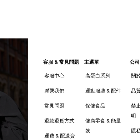
客服 & 常見問題
主選單
公司
客服中心
高蛋白系列
關
聯繫我們
運動服裝 & 配件
品
常見問題
保健食品
禁
明
退款退貨方式
健康零食 & 能量
飲
隱
運費 & 配送資