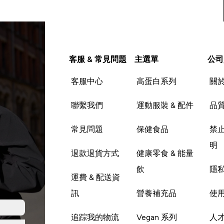
客服 & 常見問題
主選單
公司
客服中心
高蛋白系列
關
聯繫我們
運動服裝 & 配件
品
常見問題
保健食品
禁
明
退款退貨方式
健康零食 & 能量
飲
隱
運費 & 配送資
訊
營養補充品
使
追踪我的物流
Vegan 系列
人