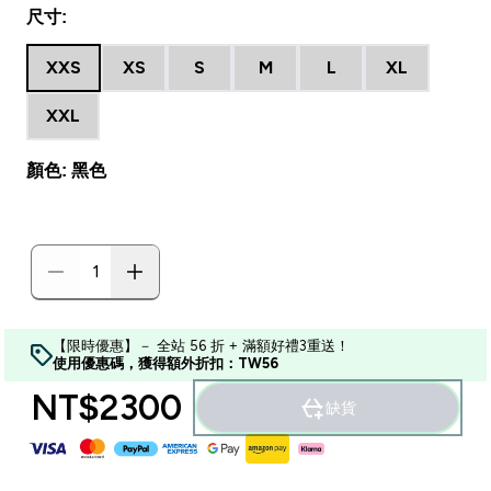
尺寸:
XXS
XS
S
M
L
XL
XXL
顏色: 黑色
【限時優惠】－ 全站 56 折 + 滿額好禮3重送！
使用優惠碼，獲得額外折扣：TW56
NT$2300‎
缺貨