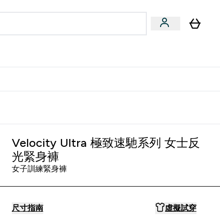
量飲
Vegan 系列
u
bmenu
Enter 健康零食 & 能量飲 submenu
Enter Vegan 系列 submenu
⌄
⌄
方 APP 獲得獨家優惠
Velocity Ultra 極致速馳系列 女士反
光緊身褲
女子訓練緊身褲
尺寸指南
虛擬試穿