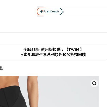
Fuel Coach
系列
營養補充品
運動服裝 & 配件
保健食品
健康零食 & 能
落格 submenu
Enter 高蛋白系列 submenu
Enter 營養補充品 submenu
Enter 運動服裝 & 配件 submen
Enter 保健食品 su
⌄
⌄
⌄
⌄
證
購物滿 $2,500 即免運費
推薦好友賺取 $650 元購物金
下載官
全站56折 使用折扣碼：【TW56】
+素食和維生素系列額外10%折扣回饋
 黑