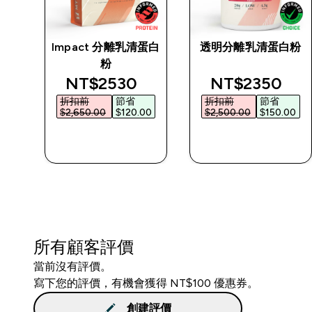
Impact 分離乳清蛋白
透明分離乳清蛋白粉
粉
d price
discounted price
discounted p
NT$2530‎
NT$2350‎
折扣前
節省
折扣前
節省
0‎
$2,650.00‎
$120.00‎
$2,500.00‎
$150.00‎
快速查看
快速查看
所有顧客評價
當前沒有評價。
寫下您的評價，有機會獲得 NT$100 優惠券。
創建評價