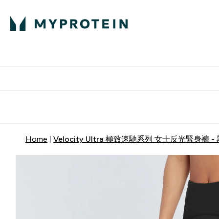
部落格
高蛋白
Enter 部
⌄
英國製造 品質保
Home
Velocity Ultra 極致速馳系列 女士反光緊身褲 -