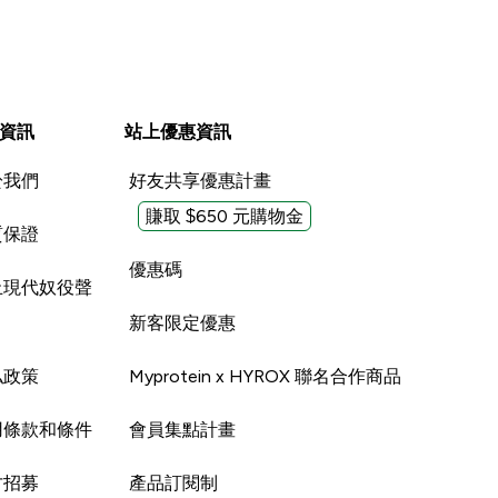
資訊
站上優惠資訊
於我們
好友共享優惠計畫
賺取 $650 元購物金
質保證
優惠碼
止現代奴役聲
新客限定優惠
私政策
Myprotein x HYROX 聯名合作商品
用條款和條件
會員集點計畫
才招募
產品訂閱制