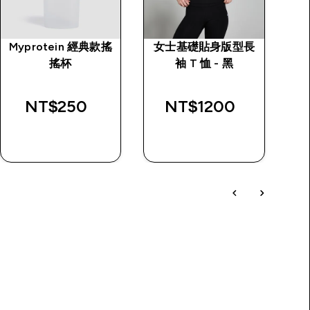
Myprotein 經典款搖
女士基礎貼身版型長
M
搖杯
袖 T 恤 - 黑
rice
NT$250‎
NT$1200‎
快速查看
快速查看