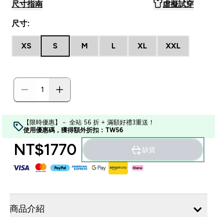
尺寸指南
虛擬試穿
尺寸:
XS
S
M
L
XL
XXL
【限時優惠】－ 全站 56 折 + 滿額好禮3重送！
使用優惠碼，獲得額外折扣：TW56
NT$1770‎
缺貨
商品介紹