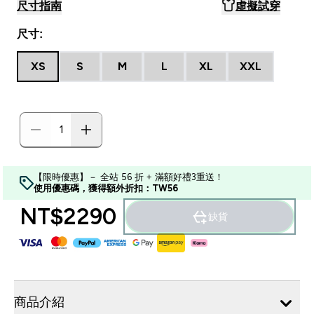
尺寸指南
虛擬試穿
尺寸:
XS
S
M
L
XL
XXL
【限時優惠】－ 全站 56 折 + 滿額好禮3重送！
使用優惠碼，獲得額外折扣：TW56
NT$2290‎
缺貨
商品介紹