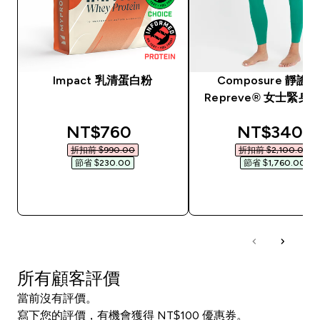
Impact 乳清蛋白粉
Composure 靜謐
Repreve® 女士緊身褲
discounted price
discounted
NT$760‎
NT$340‎
折扣前 $990.00‎
折扣前 $2,100.00‎
節省 $230.00‎
節省 $1,760.00‎
快速查看
快速查看
所有顧客評價
當前沒有評價。
寫下您的評價，有機會獲得 NT$100 優惠券。