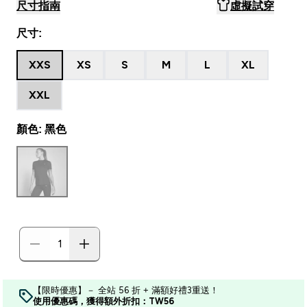
尺寸指南
虛擬試穿
尺寸:
XXS
XS
S
M
L
XL
XXL
顏色: 黑色
【限時優惠】－ 全站 56 折 + 滿額好禮3重送！
使用優惠碼，獲得額外折扣：TW56