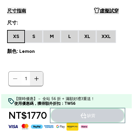
尺寸指南
虛擬試穿
尺寸:
XS
S
M
L
XL
XXL
顏色: Lemon
【限時優惠】－ 全站 56 折 + 滿額好禮3重送！
使用優惠碼，獲得額外折扣：TW56
NT$1770‎
缺貨