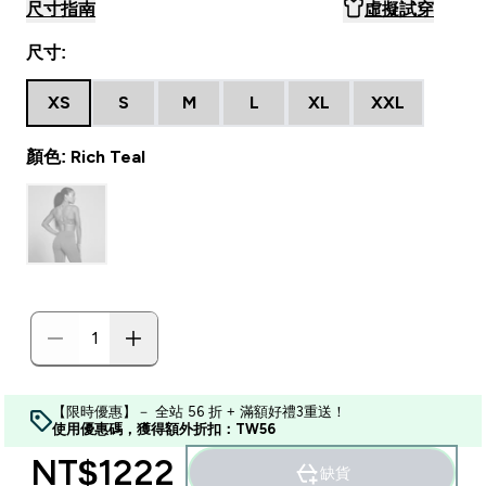
尺寸指南
虛擬試穿
尺寸:
XS
S
M
L
XL
XXL
顏色: Rich Teal
【限時優惠】－ 全站 56 折 + 滿額好禮3重送！
使用優惠碼，獲得額外折扣：TW56
NT$1222‎
缺貨