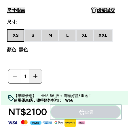
尺寸指南
虛擬試穿
尺寸:
XS
S
M
L
XL
XXL
顏色: 黑色
【限時優惠】－ 全站 56 折 + 滿額好禮3重送！
使用優惠碼，獲得額外折扣：TW56
NT$2100‎
缺貨