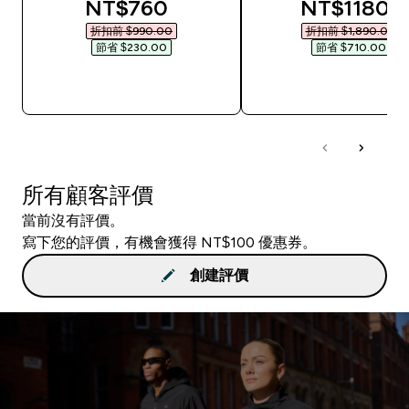
discounted price
discounted
NT$760‎
NT$1180‎
折扣前 $990.00‎
折扣前 $1,890.00‎
節省 $230.00‎
節省 $710.00‎
快速查看
快速查看
所有顧客評價
當前沒有評價。
寫下您的評價，有機會獲得 NT$100 優惠券。
創建評價