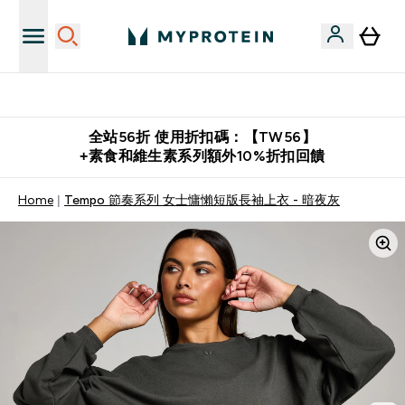
購物滿 $2,500 即免運費
全站56折 使用折扣碼：【TW56】
+素食和維生素系列額外10%折扣回饋
Home
Tempo 節奏系列 女士慵懶短版長袖上衣 - 暗夜灰