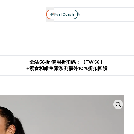
Fuel Coach
系列
營養補充品
運動服裝 & 配件
保健食品
健康零食 & 能
落格 submenu
Enter 高蛋白系列 submenu
Enter 營養補充品 submenu
Enter 運動服裝 & 配件 submen
Enter 保健食品 su
⌄
⌄
⌄
⌄
證
購物滿 $2,500 即免運費
推薦好友賺取 $650 元購物金
下載官
全站56折 使用折扣碼：【TW56】
+素食和維生素系列額外10%折扣回饋