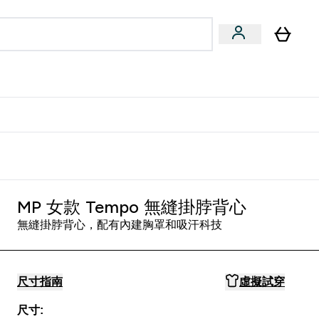
量飲
Vegan 系列
u
bmenu
Enter 健康零食 & 能量飲 submenu
Enter Vegan 系列 submenu
⌄
⌄
方 APP 獲得獨家優惠
MP 女款 Tempo 無縫掛脖背心
無縫掛脖背心，配有內建胸罩和吸汗科技
尺寸指南
虛擬試穿
尺寸: