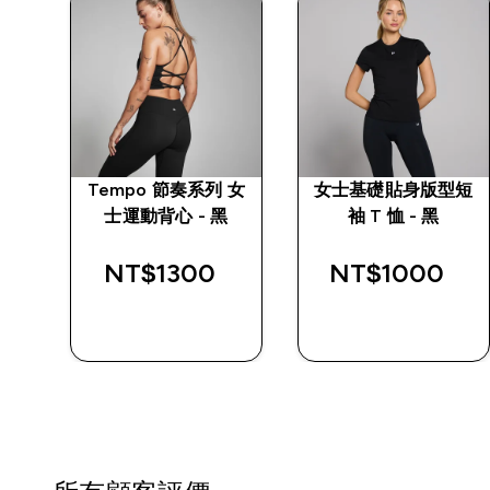
 女
Tempo 節奏系列 女
女士基礎貼身版型短
黑
士運動背心 - 黑
袖 T 恤 - 黑
NT$1300‎
NT$1000‎
快速查看
快速查看