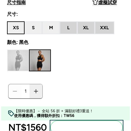
尺寸指南
虛擬試穿
尺寸:
XS
S
M
L
XL
XXL
顏色: 黑色
【限時優惠】－ 全站 56 折 + 滿額好禮3重送！
使用優惠碼，獲得額外折扣：TW56
NT$1560‎
加入購物車