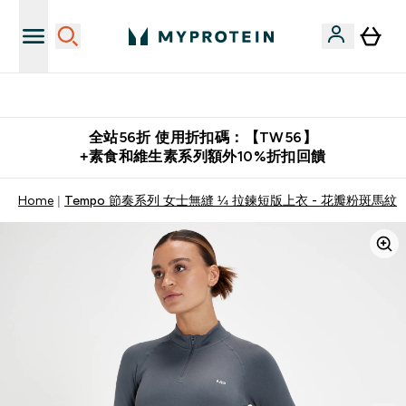
購物滿 $2,500 即免運費
全站56折 使用折扣碼：【TW56】
+素食和維生素系列額外10%折扣回饋
Home
Tempo 節奏系列 女士無縫 ¼ 拉鍊短版上衣 - 花瓣粉斑馬紋