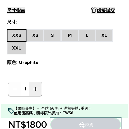
尺寸指南
虛擬試穿
尺寸:
XXS
XS
S
M
L
XL
XXL
顏色: Graphite
【限時優惠】－ 全站 56 折 + 滿額好禮3重送！
使用優惠碼，獲得額外折扣：TW56
NT$1800‎
缺貨