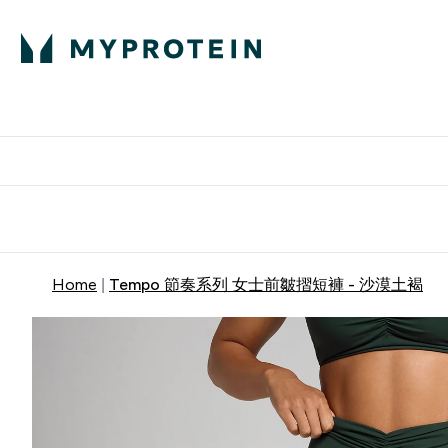
部落格
高蛋白
Enter 部
⌄
英國製造 品質保
Home
Tempo 節奏系列 女士前皺摺短褲 - 沙漠土褐