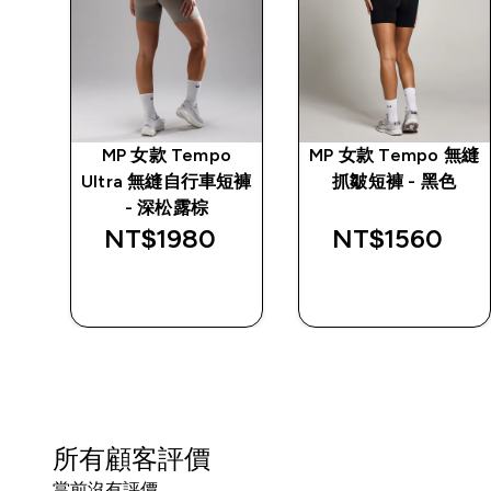
白粉
MP 女款 Tempo
MP 女款 Tempo 無縫
Ultra 無縫自行車短褲
抓皺短褲 - 黑色
d price
- 深松露棕
NT$1980‎
NT$1560‎
0‎
快速查看
快速查看
所有顧客評價
當前沒有評價。