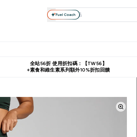
Fuel Coach
系列
營養補充品
運動服裝 & 配件
保健食品
健康零食 & 能
落格 submenu
Enter 高蛋白系列 submenu
Enter 營養補充品 submenu
Enter 運動服裝 & 配件 submen
Enter 保健食品 su
⌄
⌄
⌄
⌄
證
購物滿 $2,500 即免運費
推薦好友賺取 $650 元購物金
下載官
全站56折 使用折扣碼：【TW56】
+素食和維生素系列額外10%折扣回饋