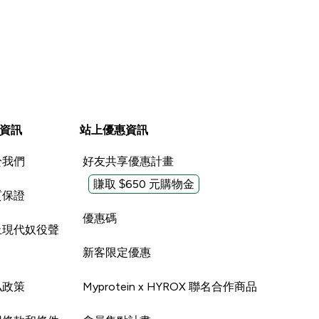
資訊
站上優惠資訊
於我們
好友共享優惠計畫
賺取 $650 元購物金
質保證
優惠碼
止現代奴役聲
新客限定優惠
私政策
Myprotein x HYROX 聯名合作商品