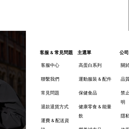
客服 & 常見問題
主選單
公司
客服中心
高蛋白系列
關
聯繫我們
運動服裝 & 配件
品
常見問題
保健食品
禁
明
退款退貨方式
健康零食 & 能量
飲
隱
運費 & 配送資