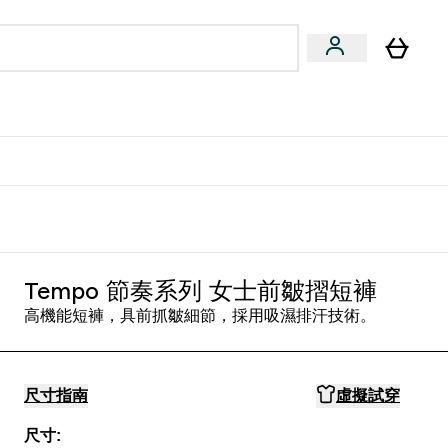
量飲
Vegan 系列
u
bmenu
Enter 健康零食 & 能量飲 submenu
Enter Vegan 系列 submenu
⌄
⌄
方 APP 獲得獨家優惠
Tempo 節奏系列 女士前皺摺短褲
高機能短褲，具前抓皺細節，採用吸濕排汗技術。
尺寸指南
虛擬試穿
尺寸: