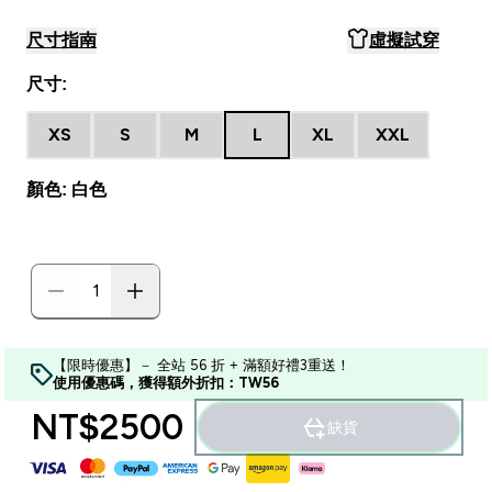
尺寸指南
虛擬試穿
尺寸:
XS
S
M
L
XL
XXL
顏色: 白色
【限時優惠】－ 全站 56 折 + 滿額好禮3重送！
使用優惠碼，獲得額外折扣：TW56
NT$2500‎
缺貨