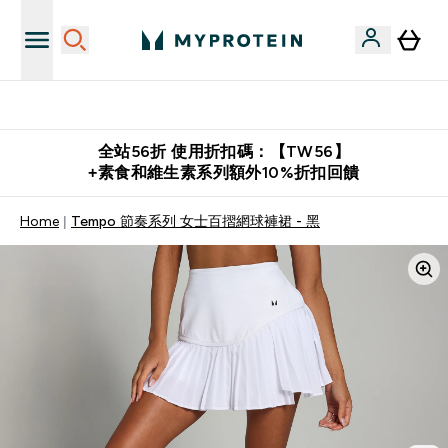
購物滿 $2,500 即免運費
全站56折 使用折扣碼：【TW56】
+素食和維生素系列額外10%折扣回饋
Home
Tempo 節奏系列 女士百摺網球褲裙 - 黑