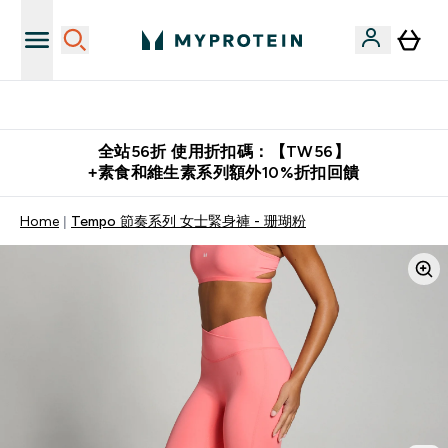
購物滿 $2,500 即免運費
全站56折 使用折扣碼：【TW56】
+素食和維生素系列額外10%折扣回饋
Home
Tempo 節奏系列 女士緊身褲 - 珊瑚粉