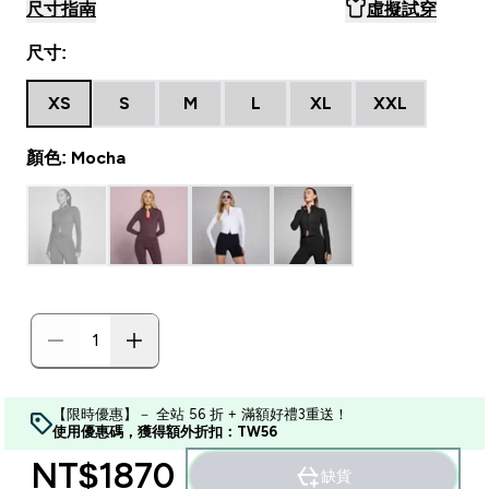
尺寸指南
虛擬試穿
尺寸:
XS
S
M
L
XL
XXL
顏色: Mocha
【限時優惠】－ 全站 56 折 + 滿額好禮3重送！
使用優惠碼，獲得額外折扣：TW56
NT$1870‎
缺貨