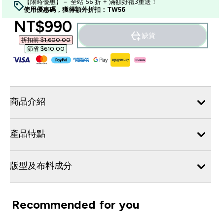
【限時優惠】－ 全站 56 折 + 滿額好禮3重送！
使用優惠碼，獲得額外折扣：TW56
discounted price
NT$990‎
缺貨
折扣前 $1,600.00‎
節省 $610.00‎
商品介紹
產品特點
版型及布料成分
Recommended for you