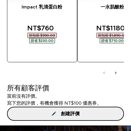
Impact 乳清蛋白粉
一水肌酸粉
discounted price
discounted
NT$760‎
NT$1180‎
折扣前 $990.00‎
折扣前 $1,890.00‎
節省 $230.00‎
節省 $710.00‎
快速查看
快速查看
所有顧客評價
當前沒有評價。
寫下您的評價，有機會獲得 NT$100 優惠券。
創建評價