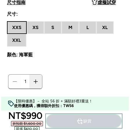
尺寸指南
虛擬試穿
尺寸:
XXS
XS
S
M
L
XL
XXL
顏色: 海軍藍
【限時優惠】－ 全站 56 折 + 滿額好禮3重送！
使用優惠碼，獲得額外折扣：TW56
discounted price
NT$990‎
缺貨
折扣前 $1,600.00‎
節省 $610.00‎