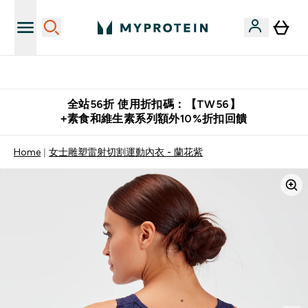
購物滿 $2,500 即免運費
全站56折 使用折扣碼：【TW56】
+素食和維生素系列額外10%折扣回饋
Home
女士雕塑雷射切割運動內衣 - 蘭花紫