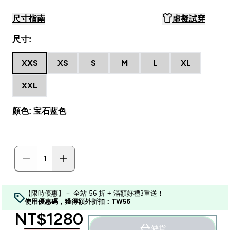
尺寸指南
虛擬試穿
尺寸:
XXS
XS
S
M
L
XL
XXL
顏色: 宝石蓝色
【限時優惠】－ 全站 56 折 + 滿額好禮3重送！
使用優惠碼，獲得額外折扣：TW56
discounted price
NT$1280‎
缺貨