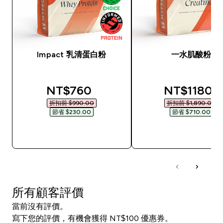
Impact 乳清蛋白粉
一水肌酸粉
discounted price
discounted
NT$760‎
NT$1180‎
折扣前 $990.00‎
折扣前 $1,890.00‎
節省 $230.00‎
節省 $710.00‎
快速查看
快速查看
所有顧客評價
當前沒有評價。
寫下您的評價，有機會獲得 NT$100 優惠券。