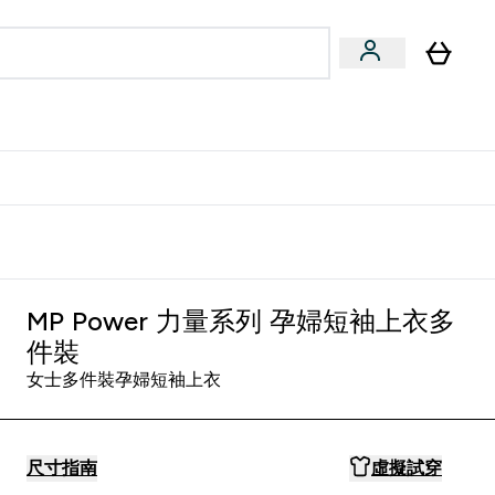
量飲
Vegan 系列
u
bmenu
Enter 健康零食 & 能量飲 submenu
Enter Vegan 系列 submenu
⌄
⌄
方 APP 獲得獨家優惠
MP Power 力量系列 孕婦短袖上衣多
件裝
女士多件裝孕婦短袖上衣
尺寸指南
虛擬試穿