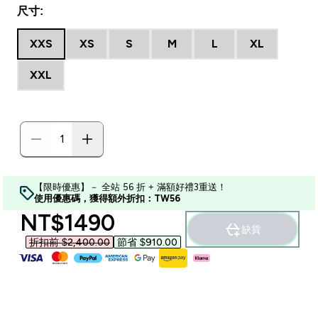
尺寸:
XXS
XS
S
M
L
XL
XXL
【限時優惠】－ 全站 56 折 + 滿額好禮3重送！
使用優惠碼，獲得額外折扣：TW56
discounted price
NT$1490‎
缺貨
折扣前 $2,400.00‎
節省 $910.00‎