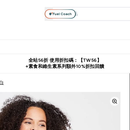
Fuel Coach
系列
營養補充品
運動服裝 & 配件
保健食品
健康零食 & 能
落格 submenu
Enter 高蛋白系列 submenu
Enter 營養補充品 submenu
Enter 運動服裝 & 配件 submen
Enter 保健食品 su
⌄
⌄
⌄
⌄
證
購物滿 $2,500 即免運費
推薦好友賺取 $650 元購物金
下載官
全站56折 使用折扣碼：【TW56】
+素食和維生素系列額外10%折扣回饋
／白