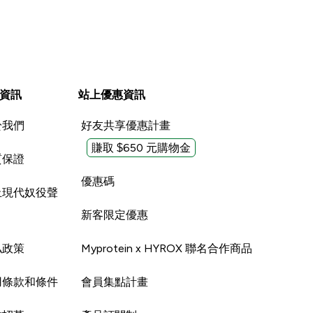
資訊
站上優惠資訊
於我們
好友共享優惠計畫
賺取 $650 元購物金
質保證
優惠碼
止現代奴役聲
新客限定優惠
私政策
Myprotein x HYROX 聯名合作商品
用條款和條件
會員集點計畫