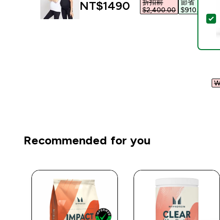
折扣前
節省
discounted price
NT$1490‎
$2,400.00‎
$910.00‎
W
Recommended for you