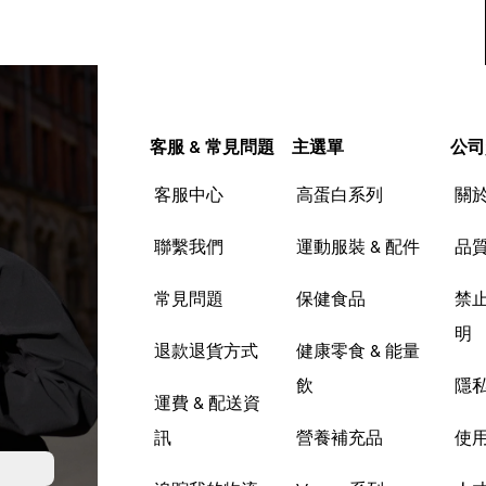
客服 & 常見問題
主選單
公司
客服中心
高蛋白系列
關
聯繫我們
運動服裝 & 配件
品
常見問題
保健食品
禁
明
退款退貨方式
健康零食 & 能量
飲
隱
運費 & 配送資
訊
營養補充品
使