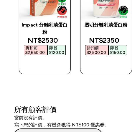
Impact 分離乳清蛋白
透明分離乳清蛋白粉
粉
d price
discounted price
discounted p
NT$2530‎
NT$2350‎
折扣前
節省
折扣前
節省
0‎
$2,650.00‎
$120.00‎
$2,500.00‎
$150.00‎
快速查看
快速查看
所有顧客評價
當前沒有評價。
寫下您的評價，有機會獲得 NT$100 優惠券。