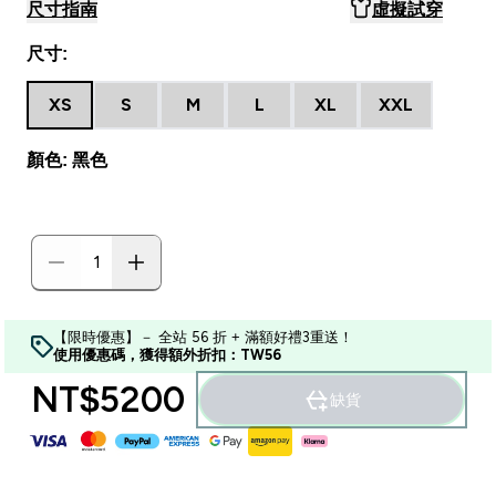
尺寸指南
虛擬試穿
尺寸:
XS
S
M
L
XL
XXL
顏色: 黑色
【限時優惠】－ 全站 56 折 + 滿額好禮3重送！
使用優惠碼，獲得額外折扣：TW56
NT$5200‎
缺貨