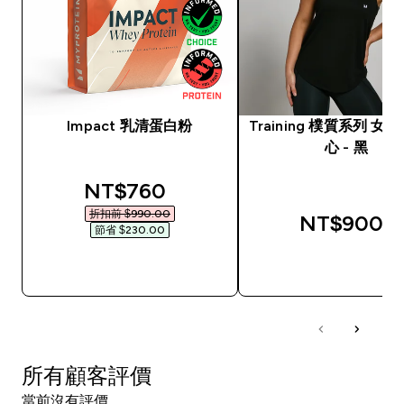
Impact 乳清蛋白粉
Training 樸質系列 女
心 - 黑
discounted price
NT$760‎
折扣前 $990.00‎
NT$900‎
節省 $230.00‎
快速查看
快速查看
所有顧客評價
當前沒有評價。