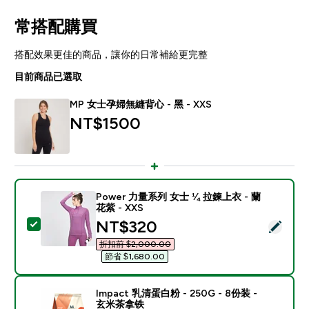
常搭配購買
搭配效果更佳的商品，讓你的日常補給更完整
目前商品已選取
MP 女士孕婦無縫背心 - 黑 - XXS
NT$1500‎
Power 力量系列 女士 ¼ 拉鍊上衣 - 蘭
花紫 - XXS
discounted price
NT$320‎
選取此商品 - Power 力量系列 女士 ¼ 拉鍊上衣 - 蘭花紫 
折扣前 $2,000.00‎
節省 $1,680.00‎
Impact 乳清蛋白粉 - 250G - 8份装 -
玄米茶拿铁