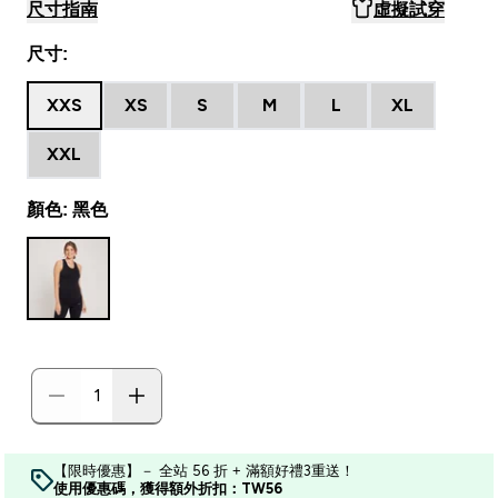
尺寸指南
虛擬試穿
尺寸:
XXS
XS
S
M
L
XL
XXL
顏色: 黑色
【限時優惠】－ 全站 56 折 + 滿額好禮3重送！
使用優惠碼，獲得額外折扣：TW56