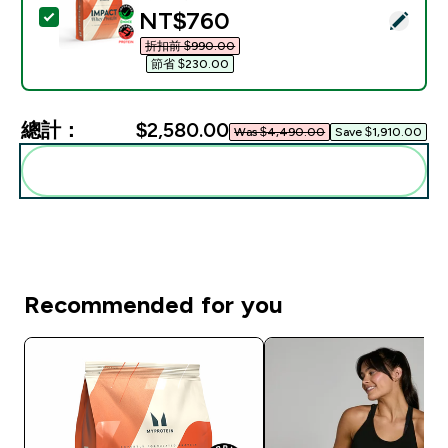
discounted price
NT$760‎
選取此商品 - Impact 乳清蛋白粉 - 250G - 8份装 - 
折扣前 $990.00‎
節省 $230.00‎
總計：
$2,580.00‎
Was $4,490.00‎
Save $1,910.00‎
一起加入購物車
Recommended for you