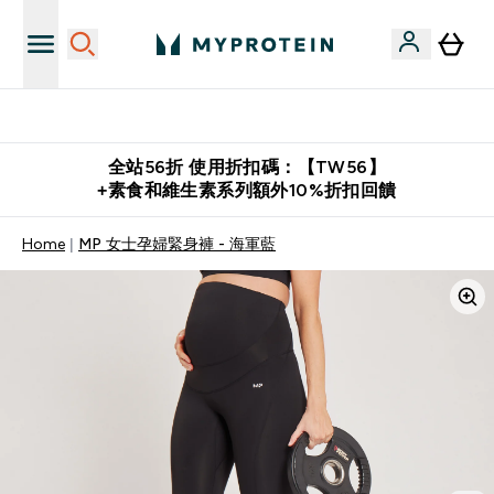
購物滿 $2,500 即免運費
全站56折 使用折扣碼：【TW56】
+素食和維生素系列額外10%折扣回饋
Home
MP 女士孕婦緊身褲 - 海軍藍