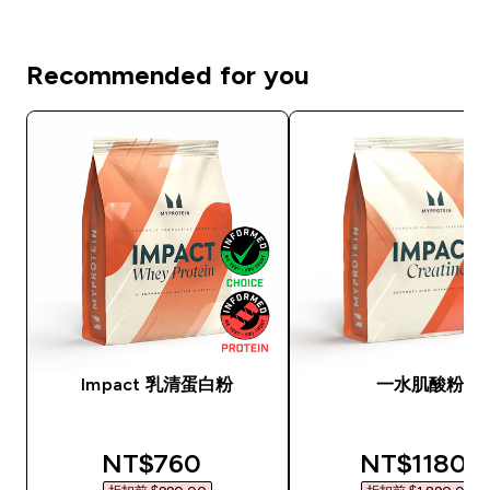
Recommended for you
Impact 乳清蛋白粉
一水肌酸粉
discounted price
discounted
NT$760‎
NT$1180‎