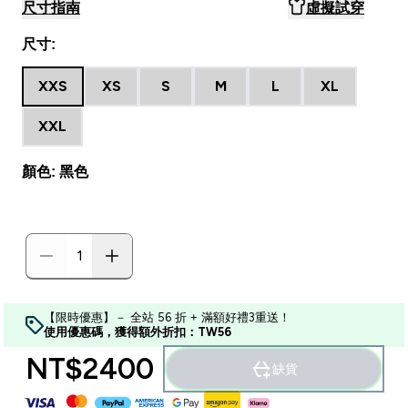
尺寸指南
虛擬試穿
尺寸:
XXS
XS
S
M
L
XL
XXL
顏色: 黑色
【限時優惠】－ 全站 56 折 + 滿額好禮3重送！
使用優惠碼，獲得額外折扣：TW56
NT$2400‎
缺貨