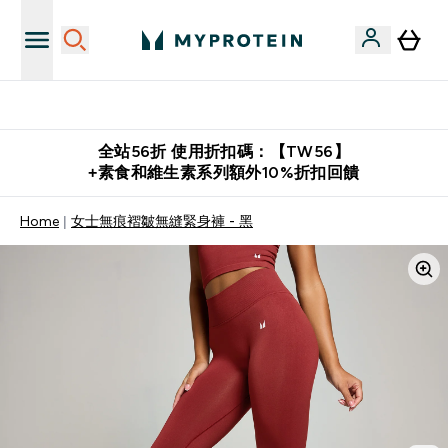
推薦好友賺取 $650 元購物金
全站56折 使用折扣碼：【TW56】
+素食和維生素系列額外10%折扣回饋
Home
女士無痕褶皺無縫緊身褲 - 黑