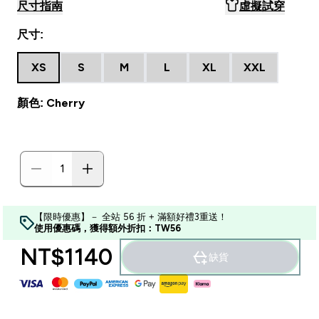
尺寸指南
虛擬試穿
尺寸:
XS
S
M
L
XL
XXL
顏色: Cherry
【限時優惠】－ 全站 56 折 + 滿額好禮3重送！
使用優惠碼，獲得額外折扣：TW56
NT$1140‎
缺貨