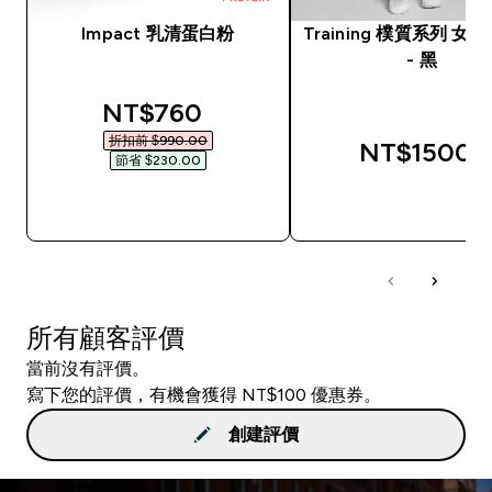
Impact 乳清蛋白粉
Training 樸質系列 女
- 黑
discounted price
NT$760‎
折扣前 $990.00‎
NT$1500‎
節省 $230.00‎
快速查看
快速查看
所有顧客評價
當前沒有評價。
寫下您的評價，有機會獲得 NT$100 優惠券。
創建評價