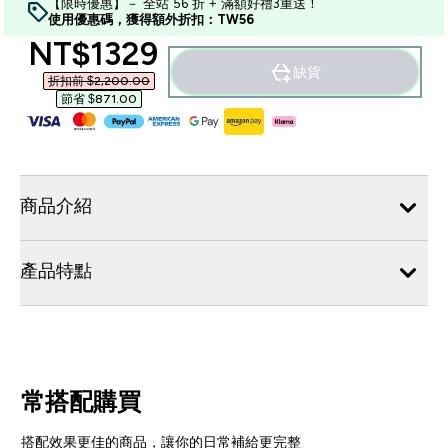
【限時優惠】－ 全站 56 折 + 滿額好禮3重送！
使用優惠碼，獲得額外折扣：TW56
discounted price
NT$1329‎
缺貨
折扣前 $2,200.00‎
節省 $871.00‎
商品介紹
產品特點
常搭配購買
搭配效果更佳的商品，讓你的日常補給更完整