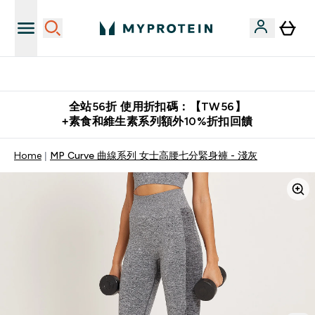
購物滿 $2,500 即免運費
全站56折 使用折扣碼：【TW56】
+素食和維生素系列額外10%折扣回饋
Home
MP Curve 曲線系列 女士高腰七分緊身褲 - 淺灰