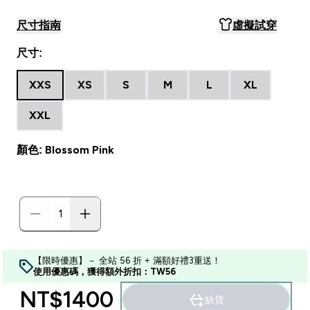
尺寸指南
虛擬試穿
尺寸:
XXS
XS
S
M
L
XL
XXL
顏色: Blossom Pink
【限時優惠】－ 全站 56 折 + 滿額好禮3重送！
使用優惠碼，獲得額外折扣：TW56
NT$1400‎
缺貨