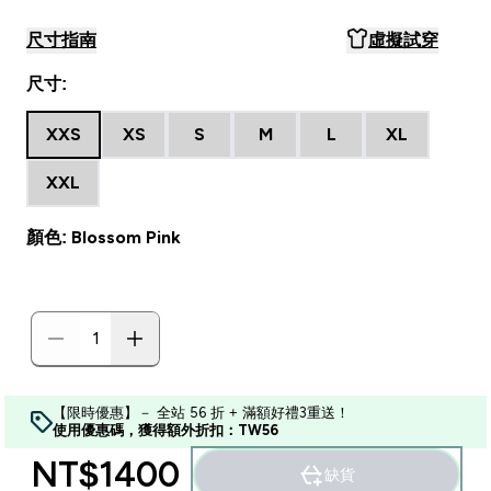
尺寸指南
虛擬試穿
尺寸:
XXS
XS
S
M
L
XL
XXL
顏色: Blossom Pink
【限時優惠】－ 全站 56 折 + 滿額好禮3重送！
使用優惠碼，獲得額外折扣：TW56
NT$1400‎
缺貨