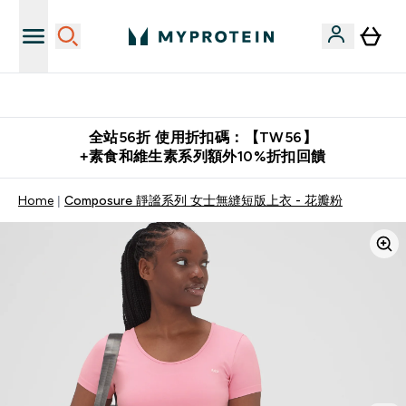
購物滿 $2,500 即免運費
全站56折 使用折扣碼：【TW56】
+素食和維生素系列額外10%折扣回饋
Home
Composure 靜謐系列 女士無縫短版上衣 - 花瓣粉