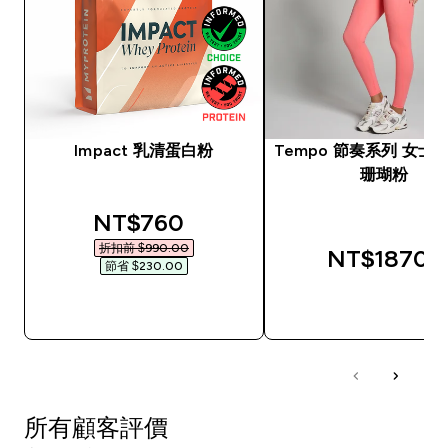
Impact 乳清蛋白粉
Tempo 節奏系列 女士緊
珊瑚粉
discounted price
NT$760‎
折扣前 $990.00‎
NT$1870‎
節省 $230.00‎
快速查看
快速查看
所有顧客評價