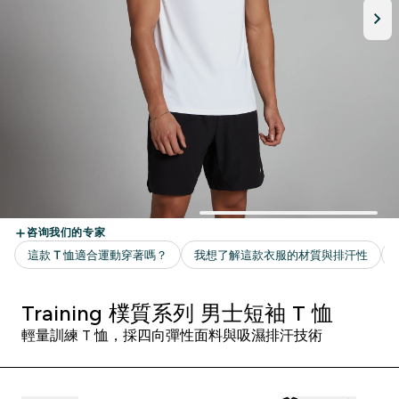
Training 樸質系列 男士短袖 T 恤
輕量訓練 T 恤，採四向彈性面料與吸濕排汗技術