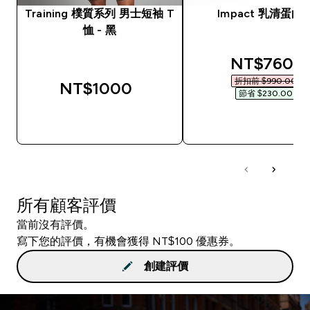
Training 樸質系列 男士短袖 T
Impact 乳清蛋白
恤 - 黑
discounted
NT$760‎
折扣前 $990.00‎
NT$1000‎
節省 $230.00‎
快速查看
快速查看
所有顧客評價
當前沒有評價。
寫下您的評價，有機會獲得 NT$100 優惠券。
創建評價