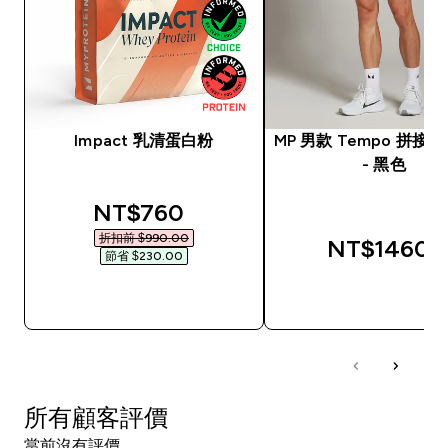
Impact 乳清蛋白粉
MP 男款 Tempo 拼接 
- 黑色
discounted price
NT$760‎
折扣前 $990.00‎
NT$1460‎
節省 $230.00‎
快速查看
快速查看
所有顧客評價
當前沒有評價。