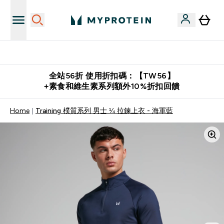
購物滿 $2,500 即免運費
全站56折 使用折扣碼：【TW56】
+素食和維生素系列額外10%折扣回饋
Home
Training 樸質系列 男士 ¼ 拉鍊上衣 - 海軍藍