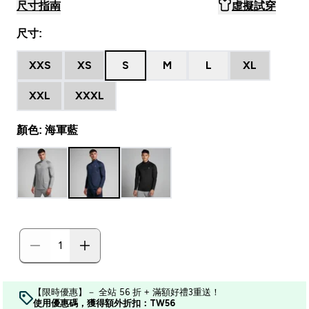
尺寸指南
虛擬試穿
尺寸:
XXS
XS
S
M
L
XL
XXL
XXXL
顏色: 海軍藍
【限時優惠】－ 全站 56 折 + 滿額好禮3重送！
使用優惠碼，獲得額外折扣：TW56